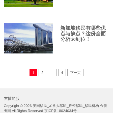
新加坡移民有哪些优
点与缺点？这份全面
分析太到位！
文
1
2
…
4
下一页
章
分
页
友情链接
Copyright © 2026
美国移民_加拿大移民_投资移民_移民机构-金侨
出国
All Rights Reserved
京ICP备18024034号