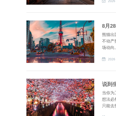
2026 
8月
熊猫出
不动产
场动向
2026 
说到
当你为
想法必
只能去