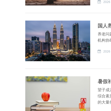
2026 
国人
养老问
机构协
2026 
暑假
望子成
综合素
的大量