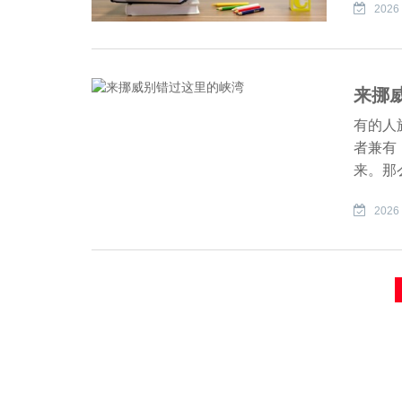
2026 
来挪
有的人
者兼有
来。那
2026 
文
章
分
页