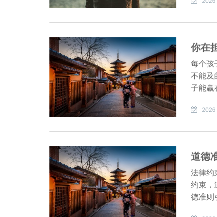
2026 
你在
每个孩
不能及
子能赢
2026 
道德
法律约
约束，
德准则