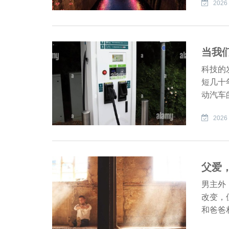
2026 
当我
科技的
短几十
动汽车
2026 
父爱
男主外
改变，
和爸爸