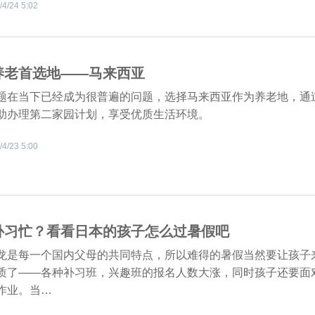
/4/24 5:02
养老首选地——马来西亚
题在当下已经成为很普遍的问题，选择马来西亚作为养老地，通
助办理第二家园计划，享受优质生活环境。
/4/23 5:00
补习忙？看看日本的孩子怎么过暑假吧
龙是每一个国内父母的共同特点，所以难得的暑假当然要让孩子
质了——各种补习班，兴趣班的报名人数大涨，同时孩子还要面
作业。当…