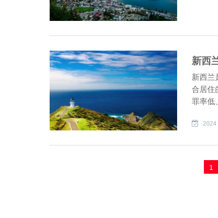
新西
新西兰
合居住
罪率低
2024 
文
1
章
分
页