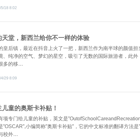
/5/18 8:02
的天堂，新西兰给你不一样的体验
的皇后镇，最近在抖音上火了一把，新西兰作为南半球的颜值担
境、纯净的空气、梦幻的星空，吸引了无数的国际旅游者，此外
很多的移…
/4/29 8:09
兰儿童的奥斯卡补贴！
项专门给儿童的补贴，英文是”OutofSchoolCareandRecreatio
是”OSCAR”,小编简称”奥斯卡补贴”，它的中文标准的翻译方法是
与校外…