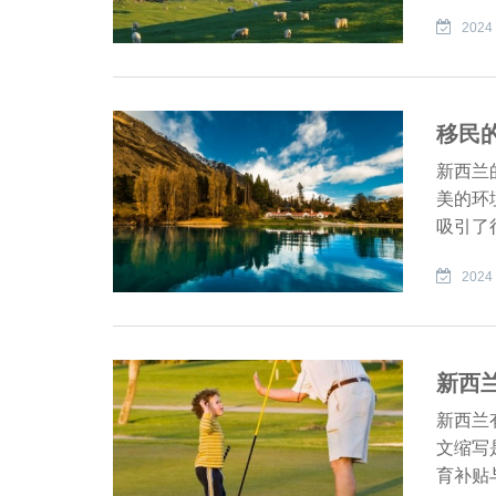
2024 
移民
新西兰
美的环
吸引了
2024 
新西
新西兰有
文缩写
育补贴