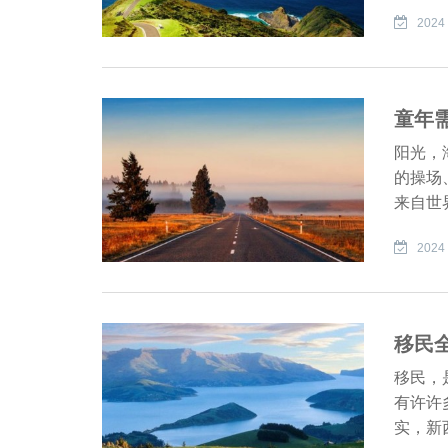
2024 
童年
阳光，
的操场
来自世
2024 
移民
移民，
有许许
实，新