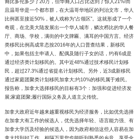
裔比多伦多少了20万，但华裔人口占比达到了惊人21%!而
且温哥华是一个都市群，在大温哥华地区的列治文市，华人
比例甚至接近50%，被人戏称为“占领区”。这就形成了一个
奇观，在北美大陆发展出一个华人城市，鳞次栉比的华人餐
厅、商场、学校，满街的中文牌匾、满耳的中国方言。经济
类移民比例高成常态按2016年的人口普查结果，新移民
中，如果包括主申请人、配偶及随行子女的话，约有6成是
通过经济类计划移民的。其中近48%通过技术移民计划移
民，超过27.3%通过省提名计划移民。另外，近3成新移民
通过家庭团聚类计划移民加拿大;约10%的移民属于难民。
报告称，加拿大选择移民的目标有3个：加强和促进经济发
展;家庭团聚;履行国际义务及人道主义传统。
加拿大政府近年越来越重视移民为经济服务，比如优先选择
在加拿大有工作的候选人，优先选择年轻、语言能力强、有
加拿大学历及经验的候选人，因为政府相信这些人容易在加
拿大找到好工作。相隔万里您也能听到熟悉的乡音，享受全