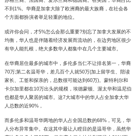
苏格兰裔、法国裔、爱尔兰裔和德国裔。在美国，华裔占比
不到1%。华裔是加拿大除了欧洲裔的最大族裔，在社会各
个方面都扮演者举足轻重的地位。
或许你会问，才5%怎么会那么重要?别忘了加拿大发展的不
均衡，华人也是伴随着经济发展而流动的，在边穷地区很少
有华人能扎根，绝大多数华人都集中在几个主要城市。
在华裔居住最多的城市中，多伦多当仁不让排名第一，华裔
70万;第二名温哥华，差几百个人就50万(加上留学生、陪读
家长、工签和探亲的，总数很可能达到60万)。蒙特利尔和
卡尔加里都在10万出头的规模，埃德蒙顿、渥太华和温尼伯
也都是华人聚居的城市。这7大城市中的华人占全加拿大华
人总数的近90%，
而多伦多和温哥华两地的华人占全国总数的68%，可见，华
人分布异常集中。在这其中最让人瞠目的是温哥华，虽然华