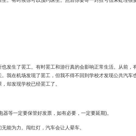
医生。有时候你可以预约医生。然后你要寄一封挂号信来处理很
所也发生了罢工。有时罢工和游行真的会影响正常生活。从前，
天。我在机场发现了罢工，但我不得不回到学校才发现公共汽车
课，却发现学校已经罢工了。
电器等一定要保管好发票，如有必要，一定要延期)。
们无能为力。闯红灯，汽车会让人晕车。