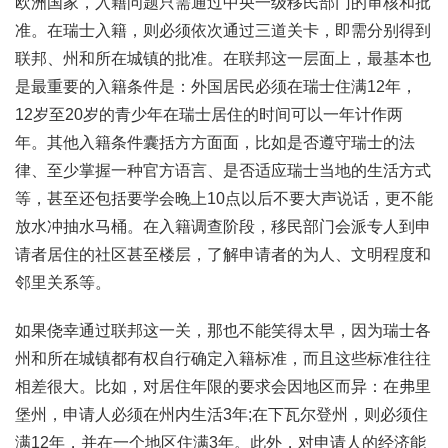
欧洲国家，入籍问题只需通过中央一级移民部门的审核和批
准。在瑞士入籍，则必须依次通过三道关卡，即需分别得到
联邦、州和所在城镇的批准。在联邦这一层面上，最基本也
是最重要的入籍条件是：外国居民必须在瑞士住满12年，
12岁至20岁的青少年在瑞士居住的时间可以一年计作两
年。其他入籍条件囊括方方面面，比如是否遵守瑞士的法
律、至少掌握一种官方语言、是否适应瑞士当地的生活方式
等，甚至还包括要学会晚上10点以后不要大声说话，更不能
放水冲抽水马桶。在入籍调查阶段，移民部门会派专人到申
请者居住的社区甚至楼层，了解申请者的为人、文明程度和
邻里关系等。
如果侥幸通过联邦这一关，那也不能笑得太早，因为瑞士各
州和所在城镇都有权自行确定入籍标准，而且这些标准往往
相差很大。比如，对居住年限的要求会因地区而异：在弗里
堡州，申请人必须在州内生活3年;在下瓦尔登州，则必须住
满12年，并在一个地区住满3年。此外，对申请人的经济能