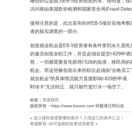
哪些职位是因为EB-5投资创造的等。很明显，
访问将由美国欺诈检测和国家安全局(Fraud Detection
值得注意的是，此次宣布的对EB-5项目实地考
者的核实调查的一部分。
创造就业机会是EB-5投资者有条件拿到永久居民
的雇员创造全职工作，并且必须在提交I-829
然，一切都需要首先获得I-526的批准，移民
机会。而这些被创造出来的职位必须由“合格员工”填
就业机会”的具体情况能力直接影响I-829的申请
时绿卡”无法转正，就只能竹篮打水一场空了。
标签：
美国移民
版权所有：https://www.lxsone.com 转载请注明出处
«
波兰移民都需要哪些条件？入境波兰的条件汇总！
希腊教育–你可选择的世界优质教育
»