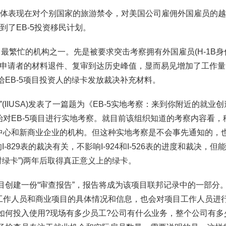
具体表现在对个别国家的旅游禁令，对美国公司雇佣外国雇员的
到了EB-5投资移民计划。
中最繁忙的机构之一。先是被要求突击考察拥有外国雇员(H-1B身
1B申请者的材料退件、复审到达历史峰值，显而易见增加了工作量
给EB-5项目投资人的绿卡发放裁决补充材料。
(IIUSA)发表了一篇题为《EB-5实地考察：来到你附近的就业
对EB-5项目进行实地考察。就目前该组织知道的考察内容看，
中心和新商业企业的机构。但这种实地考察是不会事先通知的，
-829表的裁决有关，不影响I-924和I-526表的进度和裁决，但
时绿卡”)两年后取得真正意义上的绿卡。
项目创建一份“审查报告”，报告将成为该项目联邦记录中的一部分
工作人员和商业项目的具体情况和信息，也会对项目工作人员进
金如何投入使用?现场有多少员工?公司有什么业务，整个公司有多