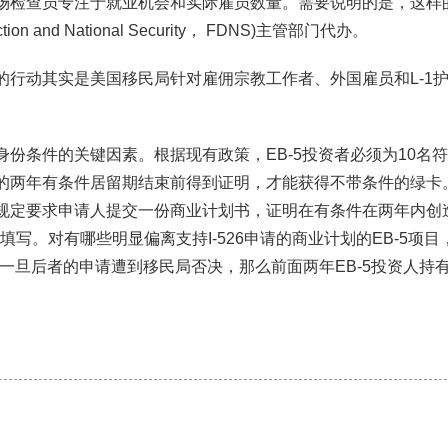
现场检查员专注于就业机会和实际雇员数量。需要说明的是，这样
 and National Security， FDNS)主管部门代办。
察的行动其实是美国移民局针对雇佣宗教工作者、外国雇员和L-1
身份条件的关键因素。根据现有政策，EB-5投资者必须为10名
申请的两年有条件居留期结束前得到证明，才能获得不带条件的绿卡
局的规定要求申请人提交一份商业计划书，证明在有条件在两年内创
写。对有哪些明显偏离支持I-526申请的商业计划的EB-5项目
。一旦后者的申请遭到移民局否决，那么前面两年EB-5投资人持有